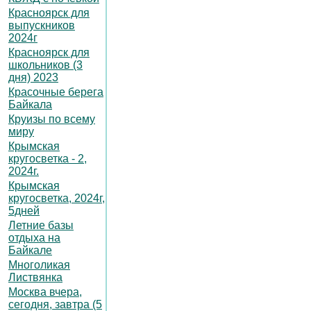
Красноярск для
выпускников
2024г
Красноярск для
школьников (3
дня) 2023
Красочные берега
Байкала
Круизы по всему
миру
Крымская
кругосветка - 2,
2024г.
Крымская
кругосветка, 2024г,
5дней
Летние базы
отдыха на
Байкале
Многоликая
Листвянка
Москва вчера,
сегодня, завтра (5