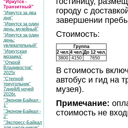
гостиницу, размещ
"Иркутск -
Транзитный"
городу с доставкой
"Иркутск за два
дня"
завершении пребыв
"Иркутск за один
день: музейный"
Стоимость:
"Иркутск за один
день:
увлекательный"
Группа
"Иркутская
2 чел.
4 чел.
До 12 чел.
мозаика"
3800
4150
7650
"Открой
Владивосток"
В стоимость включ
2025г
автобус и гид на 
"Степной
треугольник"
музея).
7дней/6 ночей
2026г.
"Эконом-Байкал -
Примечание:
опла
1"
стоимость не вход
"Эконом-Байкал -
2"
"Экспресс-Байкал
для школьников"