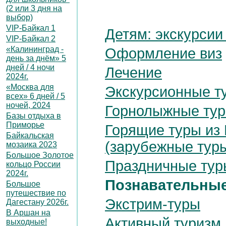
(2 или 3 дня на
выбор)
VIP-Байкал 1
Детям: экскурсии
VIP-Байкал 2
«Калининград -
Оформление виз
день за днём» 5
дней / 4 ночи
Лечение
2024г.
«Москва для
Экскурсионные т
всех» 6 дней / 5
ночей, 2024
Горнолыжные ту
Базы отдыха в
Приморье
Горящие туры из 
Байкальская
(зарубежные тур
мозаика 2023
Большое Золотое
Праздничные тур
кольцо России
2024г.
Познавательные
Большое
путешествие по
Экстрим-туры
Дагестану 2026г.
В Аршан на
Активный туризм
выходные!