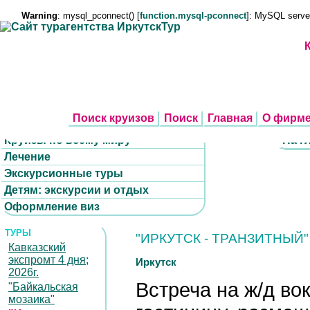
Warning
: mysql_pconnect() [
function.mysql-pconnect
]: MySQL serve
Поиск круизов
Поиск
Главная
О фирм
Круизы по всему миру
На г
Лечение
Экскурсионные туры
Детям: экскурсии и отдых
Оформление виз
ТУРЫ
"ИРКУТСК - ТРАНЗИТНЫЙ"
Кавказский
экспромт 4 дня;
Иркутск
2026г.
Встреча на ж/д во
"Байкальская
мозаика"