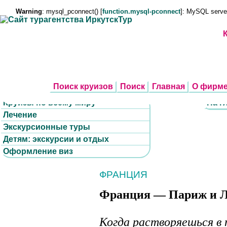
Warning
: mysql_pconnect() [
function.mysql-pconnect
]: MySQL serve
Поиск круизов
Поиск
Главная
О фирм
Круизы по всему миру
На г
Лечение
Экскурсионные туры
Детям: экскурсии и отдых
Оформление виз
ФРАНЦИЯ
Франция — Париж и Л
Когда растворяешься в 