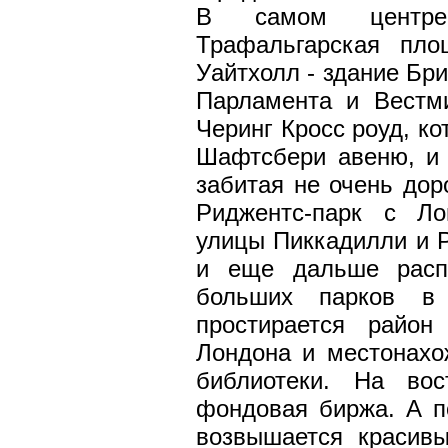
В самом центре 
Трафальгарская пло
Уайтхолл - здание Бри
Парламента и Вестми
Черинг Кросс роуд, ко
Шафтсбери авеню, и 
забитая не очень дор
Риджентс-парк с Ло
улицы Пиккадилли и Р
и еще дальше расп
больших парков в 
простирается район
Лондона и местонахо
библиотеки. На вос
фондовая биржа. А по
возвышается красив