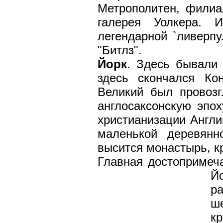
Метрополитен, филиа
галерея Уолкера. 
легендарной `ливерпу
"Битлз".
Йорк
. Здесь бывали
здесь скончался Ко
Великий был провоз
англосаксонскую эпо
христианизации Англи
маленькой деревянн
высится монастырь, к
Главная достопримеч
Й
р
ш
к