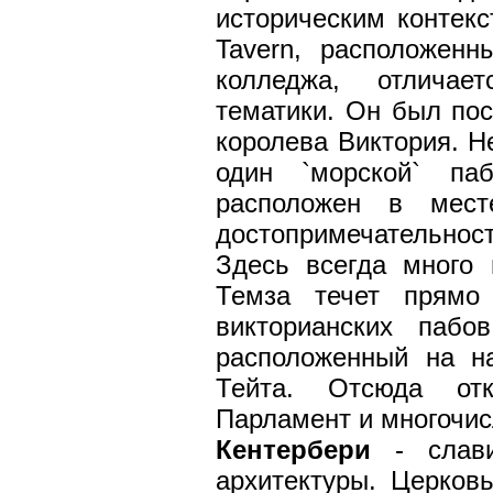
историческим контекс
Tavern, расположенн
колледжа, отличае
тематики. Он был пос
королева Виктория. Н
один `морской` па
расположен в мест
достопримечательнос
Здесь всегда много 
Темза течет прямо
викторианских пабо
расположенный на н
Тейта. Отсюда от
Парламент и многочи
Кентербери
- слави
архитектуры. Церков