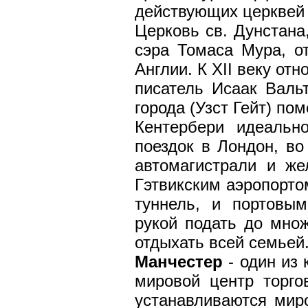
действующих церквей 
Церковь св. Дунстана,
сэра Томаса Мура, от
Англии. К XII веку от
писатель Исаак Валь
города (Узст Гейт) по
Кентербери идеальн
поездок в Лондон, в
автомагистрали и же
Гэтвикским аэропорто
туннель, и портовы
рукой подать до множ
отдыхать всей семьей
Манчестер
- один из 
мировой центр торго
устанавливаются мир