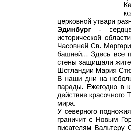
К
к
церковной утвари раз
Эдинбург
- сердце
исторической области
Часовней Св. Маргари
башней... Здесь все 
стены защищали жител
Шотландии Мария Стюа
В наши дни на небол
парады. Ежегодно в к
действие красочного Т
мира.
У северного подножия
граничит с Новым Гор
писателям Вальтеру С