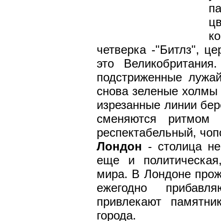
п
цв
к
четверка -"Битлз", ц
это Великобритания
подстриженные лужай
снова зеленые холмы 
изрезанные линии бер
сменяются ритмом 
респектабельный, чоп
Лондон
- столица н
еще и политическая
мира. В Лондоне прож
ежегодно прибавл
привлекают памятни
города.