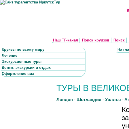
Наш ТГ-канал
Поиск круизов
Поиск
Круизы по всему миру
На гл
Лечение
Экскурсионные туры
Детям: экскурсии и отдых
Оформление виз
ТУРЫ В ВЕЛИК
Лондон
-
Шотландия
-
Уэлльс
-
А
К
з
у