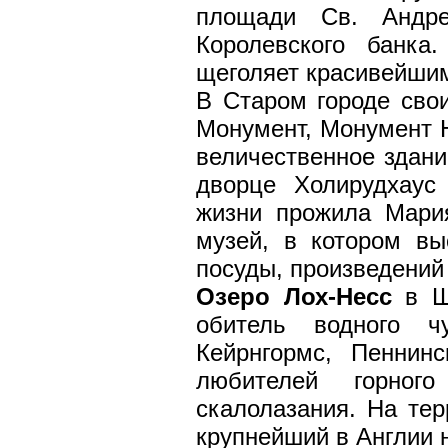
площади Св. Андре
Королевского банк
щеголяет красивейшим
В Старом городе сво
Монумент, Монумент Н
величественное здани
дворце Холирудхаус
жизни прожила Мари
музей, в котором вы
посуды, произведений 
Озеро Лох-Несс
в Шо
обитель водного ч
Кейрнгормс, Пеннин
любителей горног
скалолазания. На те
крупнейший в Англии 