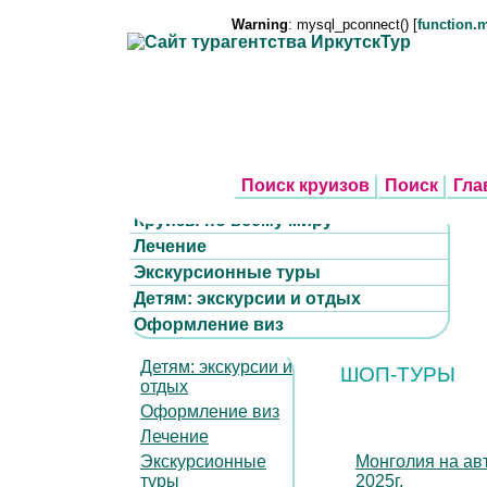
Warning
: mysql_pconnect() [
function.
Поиск круизов
Поиск
Гла
Круизы по всему миру
Лечение
Экскурсионные туры
Детям: экскурсии и отдых
Оформление виз
Детям: экскурсии и
ШОП-ТУРЫ
отдых
Оформление виз
Лечение
Экскурсионные
Монголия на авт
туры
2025г.