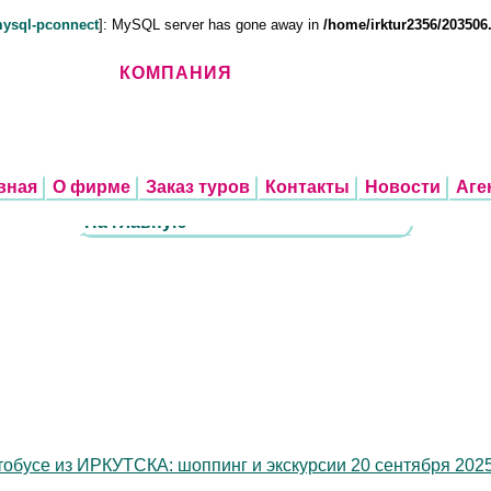
mysql-pconnect
]: MySQL server has gone away in
/home/irktur2356/203506
КОМПАНИЯ
вная
О фирме
Заказ туров
Контакты
Новости
Аге
На главную
обусе из ИРКУТСКА: шоппинг и экскурсии 20 сентября 2025г