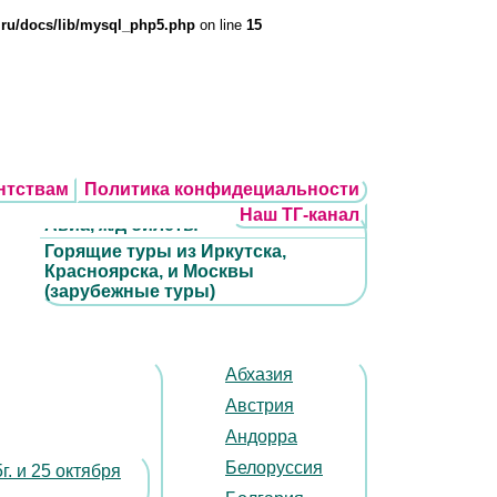
.ru/docs/lib/mysql_php5.php
on line
15
нтствам
Политика конфидециальности
Наш ТГ-канал
Авиа, ж/д билеты
Горящие туры из Иркутска,
Красноярска, и Москвы
(зарубежные туры)
Абхазия
Австрия
Андорра
Белоруссия
. и 25 октября