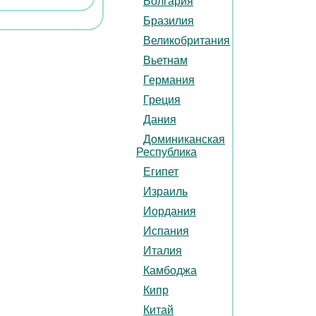
Болгария
Бразилия
Великобритания
Вьетнам
Германия
Греция
Дания
Доминиканская
Республика
Египет
Израиль
Иордания
Испания
Италия
Камбоджа
Кипр
Китай