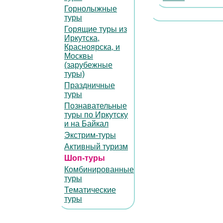
Горнолыжные
туры
Горящие туры из
Иркутска,
Красноярска, и
Москвы
(зарубежные
туры)
Праздничные
туры
Познавательные
туры по Иркутску
и на Байкал
Экстрим-туры
Активный туризм
Шоп-туры
Комбинированные
туры
Тематические
туры