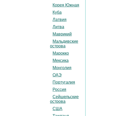
Корея Южная
Куба
Латвия
Литва
Маврикий
Мальдивские
острова
Марокко
Мексика
Монголия
ОАЭ
Португалия
Россия
Сейшельские
острова
США
Таиланд