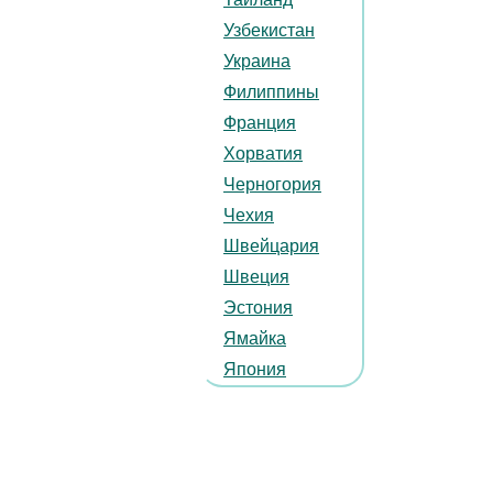
Узбекистан
Украина
Филиппины
Франция
Хорватия
Черногория
Чехия
Швейцария
Швеция
Эстония
Ямайка
Япония