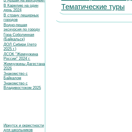
В Аршан на выходные!
Тематические туры
В Карелию на один
день 2024
В страну пещерных
городов
Водно-пешая
экскурсия по городу
Гора Соболинная
(Байкальск)
ДОЛ Сибири (лето
2025 г.)
ДСОК "Жемчужина
России" 2024 г.
Жемчужины Дагестана
2026
Знакомство с
Байкалом
Знакомство с
Владивостоком 2025
Иркутск и окрестности
для школьников