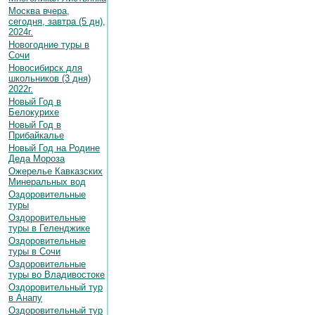
Москва вчера,
сегодня, завтра (5 дн),
2024г.
Новогодние туры в
Сочи
Новосибирск для
школьников (3 дня)
2022г.
Новый Год в
Белокурихе
Новый Год в
Прибайкалье
Новый Год на Родине
Деда Мороза
Ожерелье Кавказских
Минеральных вод
Оздоровительные
туры
Оздоровительные
туры в Геленджике
Оздоровительные
туры в Сочи
Оздоровительные
туры во Владивостоке
Оздоровительный тур
в Анапу
Оздоровительный тур