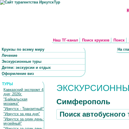
Наш ТГ-канал
Поиск круизов
Поиск
Круизы по всему миру
На гл
Лечение
Экскурсионные туры
Детям: экскурсии и отдых
Оформление виз
ТУРЫ
ЭКСКУРСИОННЫ
Кавказский экспромт 4
дня; 2026г.
"Байкальская
Симферополь
мозаика"
"Иркутск - Транзитный"
Поиск автобусного 
"Иркутск за два дня"
"Иркутск за один день:
музейный"
"Иркутск за один день: