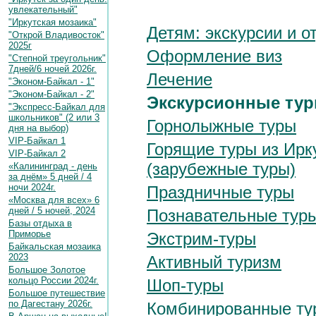
увлекательный"
"Иркутская мозаика"
Детям: экскурсии и о
"Открой Владивосток"
2025г
Оформление виз
"Степной треугольник"
7дней/6 ночей 2026г.
Лечение
"Эконом-Байкал - 1"
"Эконом-Байкал - 2"
Экскурсионные ту
"Экспресс-Байкал для
школьников" (2 или 3
Горнолыжные туры
дня на выбор)
VIP-Байкал 1
Горящие туры из Ирк
VIP-Байкал 2
(зарубежные туры)
«Калининград - день
за днём» 5 дней / 4
ночи 2024г.
Праздничные туры
«Москва для всех» 6
дней / 5 ночей, 2024
Познавательные туры
Базы отдыха в
Приморье
Экстрим-туры
Байкальская мозаика
2023
Активный туризм
Большое Золотое
кольцо России 2024г.
Шоп-туры
Большое путешествие
по Дагестану 2026г.
Комбинированные ту