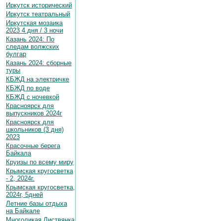
Иркутск исторический
Иркутск театральный
Иркутская мозаика
2023 4 дня / 3 ночи
Казань 2024: По
следам волжских
булгар
Казань 2024: сборные
туры
КБЖД на электричке
КБЖД по воде
КБЖД с ночевкой
Красноярск для
выпускников 2024г
Красноярск для
школьников (3 дня)
2023
Красочные берега
Байкала
Круизы по всему миру
Крымская кругосветка
- 2, 2024г.
Крымская кругосветка,
2024г, 5дней
Летние базы отдыха
на Байкале
Многоликая Листвянка